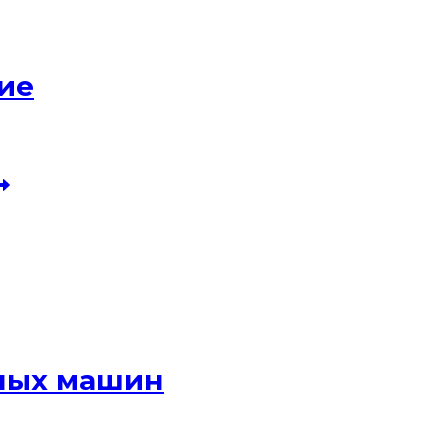
ие
ных машин